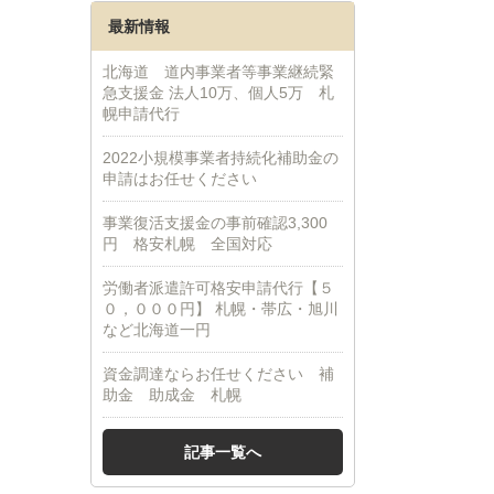
最新情報
北海道 道内事業者等事業継続緊
急支援金 法人10万、個人5万 札
幌申請代行
2022小規模事業者持続化補助金の
申請はお任せください
事業復活支援金の事前確認3,300
円 格安札幌 全国対応
労働者派遣許可格安申請代行【５
０，０００円】 札幌・帯広・旭川
など北海道一円
資金調達ならお任せください 補
助金 助成金 札幌
記事一覧へ