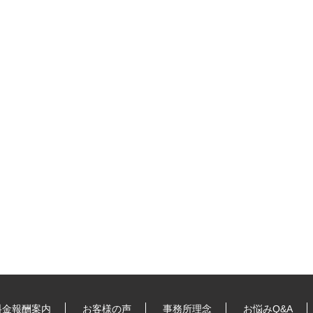
料金報酬案内
お客様の声
事務所理念
お悩みQ&A